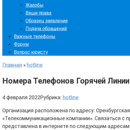
Жалобы
Ваши права
Образец заявления
Подача обращений
Важные телефоны
Форум
Вопрос юристу
Главная
»
hotline
Номера Телефонов Горячей Линии 
4 февраля 2022
Рубрика:
hotline
Организация расположена по адресу: Оренбургская о
«Телекоммуникационные компании». Связаться с пр
представлена в интернете по следующим адресам: htt