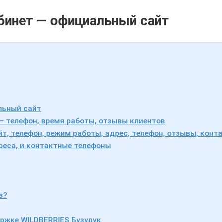
бинет — официальный сайт
льный сайт
0 — телефон, время работы, отзывы клиентов
т, телефон, режим работы, адрес, телефон, отзывы, конта
реса, и контактные телефоны
з?
ржке WILDBERRIES Бузулук