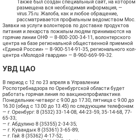
Также был создан специальный сайт, на котором
размещена вся необходимая информация, —
virus.75.ru. Жалоба, как и любое обращение,
рассматривается профильным ведомством Мос.
Заявки на услуги волонтеров по доставке продуктов
питания и лекарств пожилым людям принимаются на
горячие линии ОНФ — 8-800-200-34-11, волонтерского
центра на базе региональной общественной приемной
«Единой России» — 8-900-514-91-35, регионального кол-
центра «Молодой гвардии» — 8-960-669-99-32.
УВД ЦАО
В период с 12 по 23 апреля в Управлении
Роспотребнадзора по Оренбургской области будет
работать горячая линия по вакцинопрофилактике.
Понедельник-четверг с 9.00 до 17.30, пятница с 9.00 до
16.30 (обед с 13.00 до 13.45) по следующим телефонам:
— г. Оренбург: 8 (3532) 33-14-08, 44-23-59, 35-14-68, 77-
65-33;
— г. Абдулино 8 (35355) 2-34-35;
— г. Кувандык 8 (35361) 3-65-89;
— г. Гай: 8 (35362) 4-17-52;