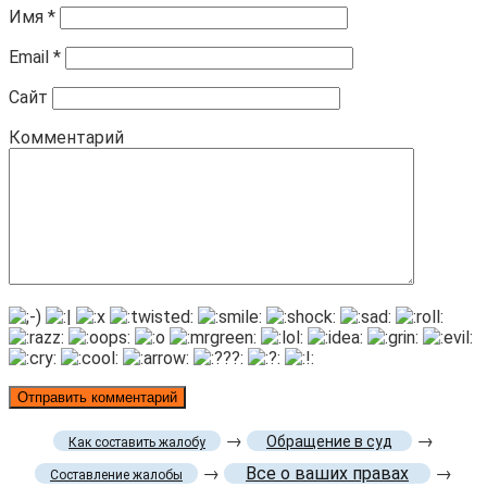
Имя
*
Email
*
Сайт
Комментарий
→
→
Обращение в суд
Как составить жалобу
→
Все о ваших правах
→
Составление жалобы