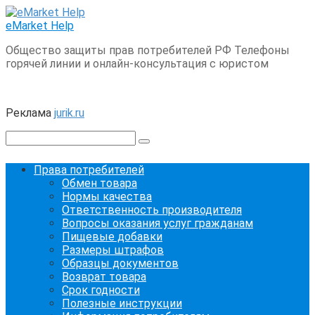
Перейти
к
eMarket Help
контенту
Общество защиты прав потребителей РФ Телефоны
горячей линии и онлайн-консультация с юристом
Реклама
jurik.ru
Поиск:
Права потребителей
Обмен товара
Нормы качества
Ответственность производителя
Вопросы оказания услуг гражданам
Пищевые добавки
Размеры штрафов
Образцы документов
Возврат товара
Срок годности
Полезные инструкции