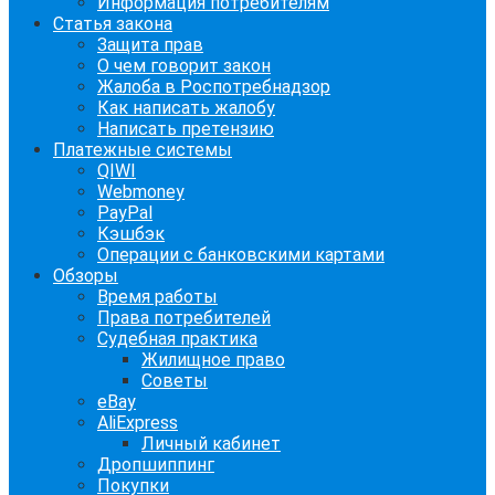
Информация потребителям
Статья закона
Защита прав
О чем говорит закон
Жалоба в Роспотребнадзор
Как написать жалобу
Написать претензию
Платежные системы
QIWI
Webmoney
PayPal
Кэшбэк
Операции с банковскими картами
Обзоры
Время работы
Права потребителей
Судебная практика
Жилищное право
Советы
eBay
AliExpress
Личный кабинет
Дропшиппинг
Покупки