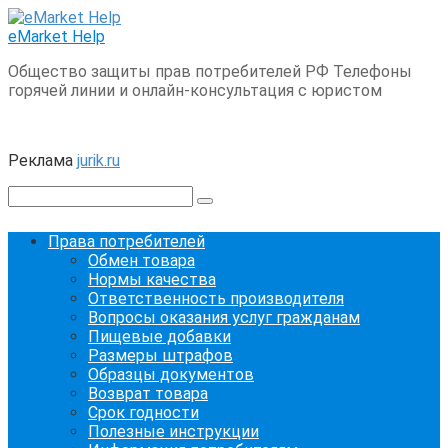
Перейти
к
eMarket Help
контенту
Общество защиты прав потребителей РФ Телефоны
горячей линии и онлайн-консультация с юристом
Реклама
jurik.ru
Поиск:
Права потребителей
Обмен товара
Нормы качества
Ответственность производителя
Вопросы оказания услуг гражданам
Пищевые добавки
Размеры штрафов
Образцы документов
Возврат товара
Срок годности
Полезные инструкции