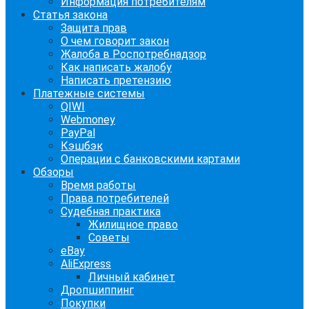
Информация потребителям
Статья закона
Защита прав
О чем говорит закон
Жалоба в Роспотребнадзор
Как написать жалобу
Написать претензию
Платежные системы
QIWI
Webmoney
PayPal
Кэшбэк
Операции с банковскими картами
Обзоры
Время работы
Права потребителей
Судебная практика
Жилищное право
Советы
eBay
AliExpress
Личный кабинет
Дропшиппинг
Покупки