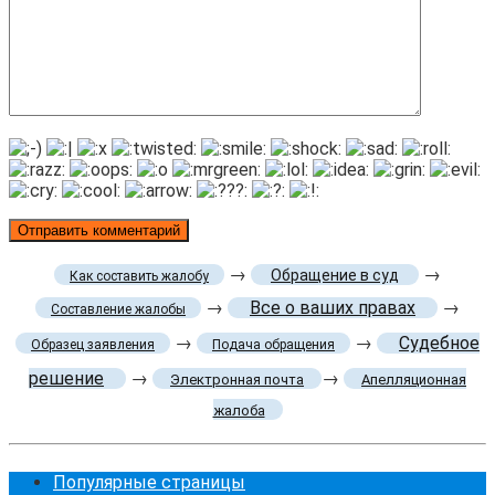
→
→
Обращение в суд
Как составить жалобу
→
Все о ваших правах
→
Составление жалобы
→
→
Судебное
Образец заявления
Подача обращения
решение
→
→
Электронная почта
Апелляционная
жалоба
Популярные страницы