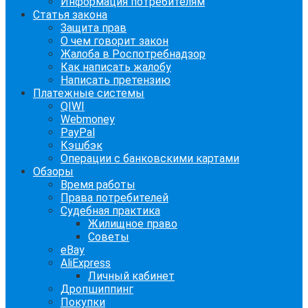
Информация потребителям
Статья закона
Защита прав
О чем говорит закон
Жалоба в Роспотребнадзор
Как написать жалобу
Написать претензию
Платежные системы
QIWI
Webmoney
PayPal
Кэшбэк
Операции с банковскими картами
Обзоры
Время работы
Права потребителей
Судебная практика
Жилищное право
Советы
eBay
AliExpress
Личный кабинет
Дропшиппинг
Покупки