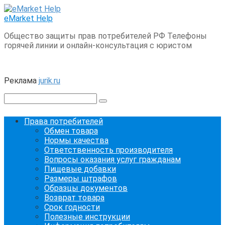
Перейти
к
eMarket Help
контенту
Общество защиты прав потребителей РФ Телефоны
горячей линии и онлайн-консультация с юристом
Реклама
jurik.ru
Поиск:
Права потребителей
Обмен товара
Нормы качества
Ответственность производителя
Вопросы оказания услуг гражданам
Пищевые добавки
Размеры штрафов
Образцы документов
Возврат товара
Срок годности
Полезные инструкции