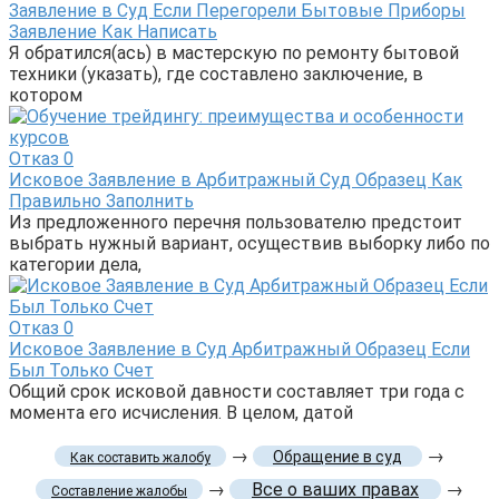
Заявление в Суд Если Перегорели Бытовые Приборы
Заявление Как Написать
Я обратился(ась) в мастерскую по ремонту бытовой
техники (указать), где составлено заключение, в
котором
Отказ
0
Исковое Заявление в Арбитражный Суд Образец Как
Правильно Заполнить
Из предложенного перечня пользователю предстоит
выбрать нужный вариант, осуществив выборку либо по
категории дела,
Отказ
0
Исковое Заявление в Суд Арбитражный Образец Если
Был Только Счет
Общий срок исковой давности составляет три года с
момента его исчисления. В целом, датой
→
→
Обращение в суд
Как составить жалобу
→
Все о ваших правах
→
Составление жалобы