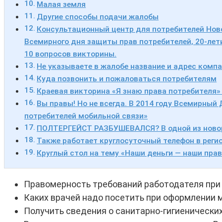
Малая земля
Другие способы подачи жалобы
Консультационный центр для потребителей Нов
Всемирного дня защиты прав потребителей, 20-лет
10 вопросов викторины.
Не указываете в жалобе название и адрес комп
Куда позвонить и пожаловаться потребителям
Краевая викторина «Я знаю права потребителя
Вы правы! Но не всегда. В 2014 году Всемирны
потребителей мобильной связи»
ПОЛТЕРГЕЙСТ РАЗБУШЕВАЛСЯ? В одной из новоро
Также работает круглосуточный телефон в рег
Круглый стол на тему «Наши деньги — наши прав
Правомерность требований работодателя при 
Каких врачей надо посетить при оформлении 
Получить сведения о санитарно-гигиенических