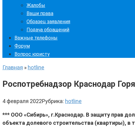
Жалобы
Ваши права
Образец заявления
Подача обращений
Важные телефоны
Форум
Вопрос юристу
Главная
»
hotline
Роспотребнадзор Краснодар Горя
4 февраля 2022
Рубрика:
hotline
***
ООО «Сибирь», г.Краснодар. В защиту прав до
объекта долевого строительства (квартиры), в т