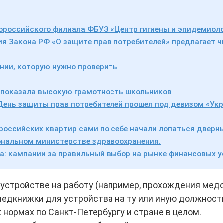
ороссийского филиала ФБУЗ «Центр гигиены и эпидемиоло
ия Закона РФ «О защите прав потребителей» предлагает ч
ании, которую нужно проверить
» показала высокую грамотность школьников
й День защиты прав потребителей прошел под девизом «Ук
ссийских квартир сами по себе начали лопаться дверн
иональном министерстве здравоохранения.
а: кампании за правильный выбор на рынке финансовых у
устройстве на работу (например, прохождения мед
медкнижки для устройства на ту или иную должност
 нормах по Санкт-Петербургу и стране в целом.